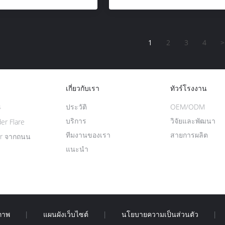
1
2
3
4
>
เกี่ยวกับเรา
ทัวร์โรงงาน
ประวัติ
OEM/ODM
4
บริการ
วิจัยและพัฒนา
er Flare
ทีมงานของเรา
สายการผลิต
er จากถนน
แนะนำ
ภาพ
|
แผนผังเว็บไซต์
|
นโยบายความเป็นส่วนตัว
|