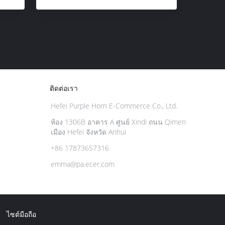
ติดต่อเรา
Hefei Purple Horn E-Commerce Co., Ltd.
ห้อง 1306B อาคาร A ศูนย์ Xindi ถนน Qimen
เมือง Hefei จังหวัด Anhui
+86 17873657316
emma@pa.ecer.com
ไซต์มือถือ