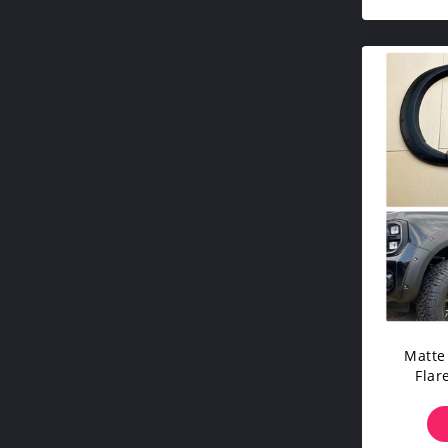
Matte
Flar
2022