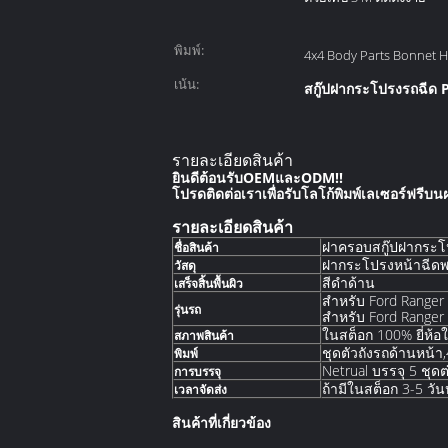
พิมพ์:
4x4 Body Parts Bonnet 
เน้น:
สกู๊ปฝากระโปรงรถฉีด 
รายละเอียดสินค้า
ยินดีต้อนรับOEMและODM!!
โปรดติดต่อเราเพื่อรับโลโก้พิมพ์เลเซอร์ฟรี
รายละเอียดสินค้า
ฝาครอบสกู๊ปฝากระโ
ชื่อสินค้า
ฝากระโปรงหน้าฉีดพ
วัสดุ
สีดำด้าน
เสร็จสิ้นพื้นผิว
สำหรับ Ford Ranger
รุ่นรถ
สำหรับ Ford Ranger 
ในสต็อก 100% ยี่ห้อใ
สภาพสินค้า
ชุดตัวถังรถด้านหน้
พิมพ์
Netrual บรรจุ 5 ชุดต
การบรรจุ
ถ้ามีในสต็อก 3-5 วั
เวลาจัดส่ง
สินค้าที่เกี่ยวข้อง