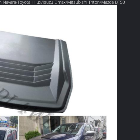
 Navara/Toyota Hilux/Isuzu Dmax/Mitsubishi Triton/Mazda BT50