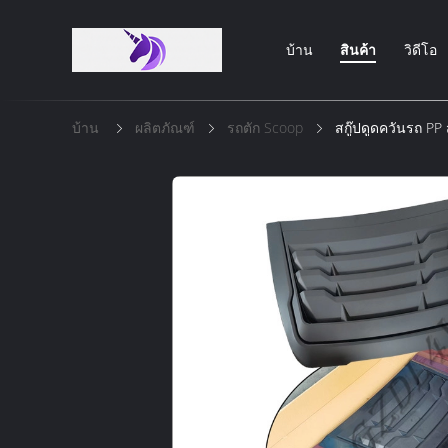
บ้าน
สินค้า
วิดีโอ
บ้าน
ผลิตภัณฑ์
รถตัก Scoop
สกู๊ปดูดควันรถ PP