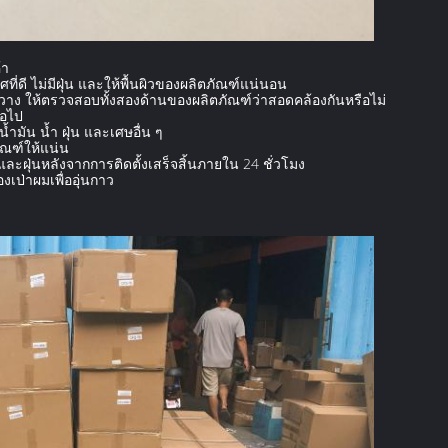
้า
่ดี ไม่มีฝุ่น และให้พื้นผิวของผลิตภัณฑ์แน่นอน
อนวาง ให้ตรวจสอบทั้งสองด้านของผลิตภัณฑ์ว่าสอดคล้องกันหรือไม่
่อไป
้ำมัน น้ำ ฝุ่น และเศษอื่น ๆ
ัณฑ์ให้แน่น
น้ำและฝุ่นหลังจากการติดตั้งเสร็จสิ้นภายใน 24 ชั่วโมง
เป่าผมเพื่ออุ่นกาว