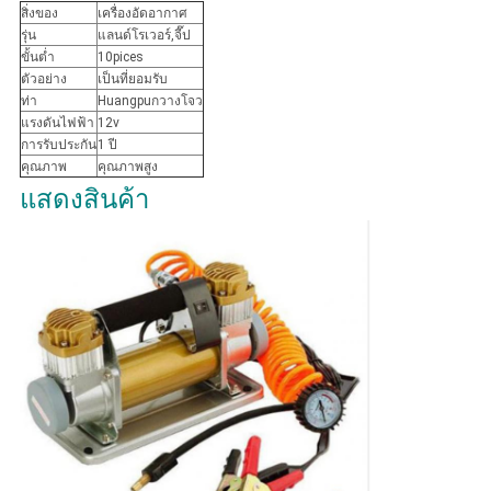
สิ่งของ
เครื่องอัดอากาศ
เว็บไซต์
รุ่น
แลนด์โรเวอร์,จี๊ป
ขั้นต่ำ
10pices
ตัวอย่าง
เป็นที่ยอมรับ
ท่า
Huangpuกวางโจว
PRIVACY
แรงดันไฟฟ้า
12v
การรับประกัน
1 ปี
POLICY
คุณภาพ
คุณภาพสูง
แสดงสินค้า