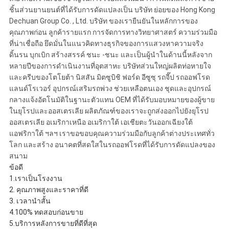
ชิ้นส่วนยานยนต์ที่ได้รับการดัดแปลงเป็น บริษัท ย่อยของ Hong Kong
Dechuan Group Co. , Ltd. บริษัท ของเรายืนยันในหลักการของ
คุณภาพก่อน ลูกค้ารายแรก การจัดการทางวิทยาศาสตร์ ความร่วมมือ
ที่น่าเชื่อถือ ยึดมั่นในแนวคิดทางธุรกิจของการแสวงหาความจริง
ดิ้นรน บุกเบิก สร้างสรรค์ ชนะ -ชนะ และเป็นผู้นำในด้านนี้หลังจาก
หลายปีของการดำเนินงานที่อุตสาหะ บริษัทส่วนใหญ่ผลิตท่อหายใจ
และครีบของโตโยต้า นิสสัน มิตซูบิชิ ฟอร์ด อีซูซุ รถจี๊ป รถออฟโรด
แลนด์โรเวอร์ อุปกรณ์เสริมรถพ่วง ช่วยเหลือตนเอง ชุดและอุปกรณ์
กลางแจ้งอัตโนมัติในฐานะตัวแทน OEM ที่ได้รับมอบหมายของผู้ขาย
ในยุโรปและออสเตรเลีย ผลิตภัณฑ์ของเราจะถูกส่งออกไปยังยุโรป
ออสเตรเลีย อเมริกาเหนือ อเมริกาใต้ เอเชียตะวันออกเฉียงใต้
แอฟริกาใต้ ฯลฯ เราขอขอบคุณความร่วมมือกับลูกค้าต่างประเทศทั่ว
โลก และสร้าง อนาคตที่สดใสในรถออฟโรดที่ได้รับการดัดแปลงของ
สนาม
ข้อดี
1.เราเป็นโรงงาน
2. คุณภาพสูงและราคาที่ดี
3. เวลานำสั้น
4.100% ทดสอบก่อนขาย
5.บริการหลังการขายที่ดีที่สุด