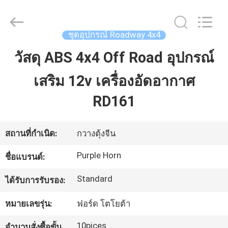
Hefei
Purple
Horn
E-
Commerce
ชุดอุปกรณ์ Roadway 4x4
Co.,
Ltd..
All
วัสดุ ABS 4x4 Off Road อุปกรณ์
บ้าน
Rights
Reserved.
เสริม 12v เครื่องอัดอากาศ
สินค้า
RD161
วิดีโอ
สถานที่กำเนิด:
กวางตุ้งจีน
Purple Horn
ชื่อแบรนด์:
เกี่ยว
Standard
ได้รับการรับรอง:
กับ
หมายเลขรุ่น:
ฟอร์ด โตโยต้า
เรา
10pices
จำนวนสั่งซื้อขั้น