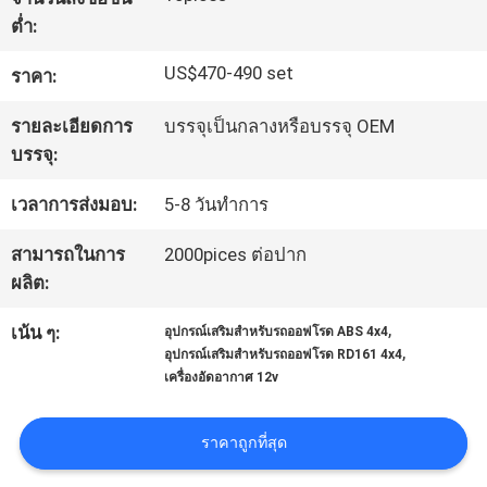
ต่ำ:
ทัวร์
US$470-490 set
ราคา:
โรงงาน
รายละเอียดการ
บรรจุเป็นกลางหรือบรรจุ OEM
บรรจุ:
ควบคุม
เวลาการส่งมอบ:
5-8 วันทำการ
คุณภาพ
สามารถในการ
2000pices ต่อปาก
ผลิต:
ติดต่อ
,
เน้น ๆ:
อุปกรณ์เสริมสำหรับรถออฟโรด ABS 4x4
,
อุปกรณ์เสริมสำหรับรถออฟโรด RD161 4x4
เรา
เครื่องอัดอากาศ 12v
ราคาถูกที่สุด
ข่าว