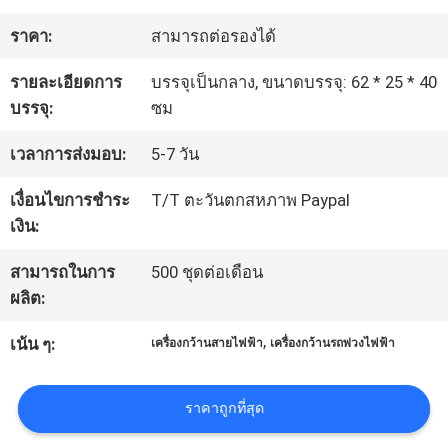
ราคา:
สามารถต่อรองได้
ทัวร์
รายละเอียดการ
บรรจุเป็นกลาง, ขนาดบรรจุ: 62 * 25 * 40
โรงงาน
บรรจุ:
ซม
เวลาการส่งมอบ:
5-7 วัน
ควบคุม
เงื่อนไขการชำระ
T/T ตะวันตกสหภาพ Paypal
คุณภาพ
เงิน:
สามารถในการ
500 ชุดต่อเดือน
ติดต่อ
ผลิต:
,
เรา
เน้น ๆ:
เครื่องกว้านสายไฟฟ้า
เครื่องกว้านรถพ่วงไฟฟ้า
ราคาถูกที่สุด
ข่าว