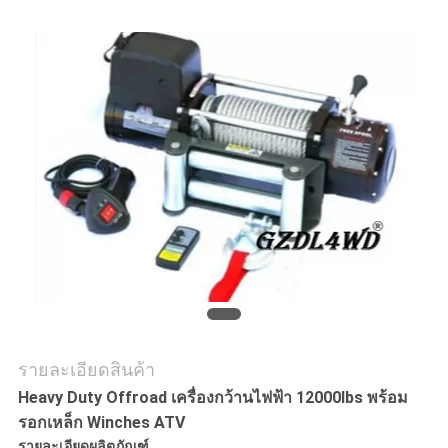
คดี
ขอ
ใบ
เสนอ
ราคา
SHOPPING
ONLINE
รายละเอียดสินค้า
Heavy Duty Offroad เครื่องกว้านไฟฟ้า 12000lbs พร้อม
รอกเหล็ก Winches ATV
แผนผัง
รายละเอียดผลิตภัณฑ์