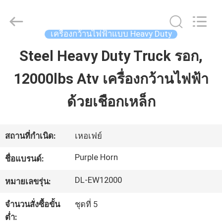
Hefei
Purple
Horn
E-
Commerce
เครื่องกว้านไฟฟ้าแบบ Heavy Duty
Co.,
Ltd..
All
Steel Heavy Duty Truck รอก,
บ้าน
Rights
Reserved.
12000lbs Atv เครื่องกว้านไฟฟ้า
สินค้า
ด้วยเชือกเหล็ก
วิดีโอ
สถานที่กำเนิด:
เหอเฟย์
Purple Horn
ชื่อแบรนด์:
เกี่ยว
DL-EW12000
หมายเลขรุ่น:
กับ
จำนวนสั่งซื้อขั้น
ชุดที่ 5
เรา
ต่ำ: