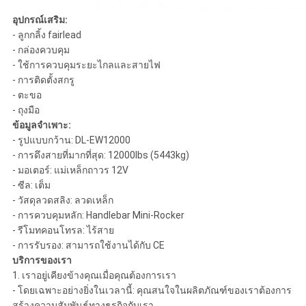
อุปกรณ์เสริม:
- ลูกกลิ้ง fairlead
- กล่องควบคุม
- ใช้การควบคุมระยะไกลและสายไฟ
- การติดตั้งสกรู
- ตะขอ
- ถุงมือ
ข้อมูลจำเพาะ:
- รูปแบบกว้าน: DL-EW12000
- การดึงสายที่มากที่สุด: 12000lbs (5443kg)
- มอเตอร์: แม่เหล็กถาวร 12V
- ซีล: เต็ม
- วัสดุลวดสลิง: ลวดเหล็ก
- การควบคุมหลัก: Handlebar Mini-Rocker
- รีโมทคอนโทรล: ไร้สาย
- การรับรอง: สามารถใช้งานได้กับ CE
บริการของเรา
1. เราอยู่เคียงข้างคุณเมื่อคุณต้องการเรา
- โดยเฉพาะอย่างยิ่งในเวลานี้: คุณสนใจในผลิตภัณฑ์ของเราต้องการ
สร้างความสัมพันธ์ทางธุรกิจกับเรา